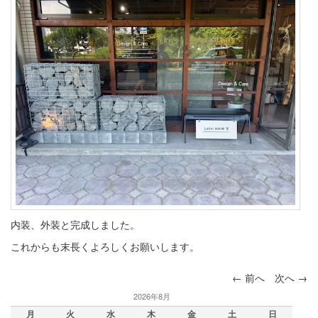
内装、外装と完成しました。
これからも末長くよろしくお願いします。
←
前へ
次へ
→
投稿ナビ
2026年8月
ゲーショ
月
火
水
木
金
土
日