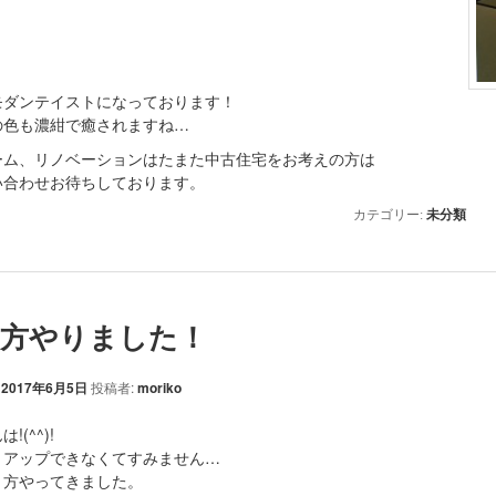
モダンテイストになっております！
の色も濃紺で癒されますね…
ーム、リノベーションはたまた中古住宅をお考えの方は
い合わせお待ちしております。
カテゴリー:
未分類
方やりました！
:
2017年6月5日
投稿者:
moriko
!(^^)!
くアップできなくてすみません…
り方やってきました。