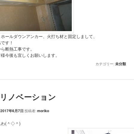
、ホールダウンアンカー、火打ち材と固定しまして、
格です！
から断熱工事です。
者様今後も宜しくお願いします。
カテゴリー:
未分類
リノベーション
:
2017年6月7日
投稿者:
moriko
わ(＾◇＾)