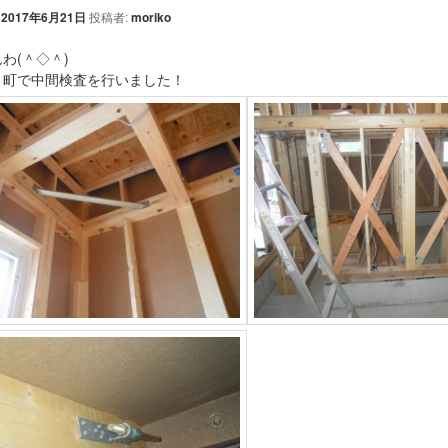
:
2017年6月21日
投稿者:
moriko
わ(＾◇＾)
巾町で中間検査を行いました！