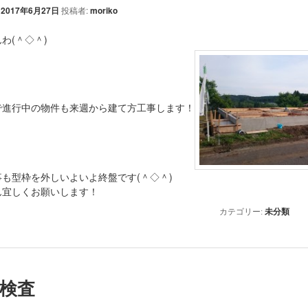
:
2017年6月27日
投稿者:
moriko
わ(＾◇＾)
で進行中の物件も来週から建て方工事します！
も型枠を外しいよいよ終盤です(＾◇＾)
ん宜しくお願いします！
カテゴリー:
未分類
検査