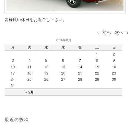
皆様良い休日をお過ごし下さい。
←
前へ
次へ
→
投稿ナビ
2026年8月
ゲーショ
月
火
水
木
金
土
日
ン
1
2
3
4
5
6
7
8
9
10
11
12
13
14
15
16
17
18
19
20
21
22
23
24
25
26
27
28
29
30
31
« 5月
最近の投稿