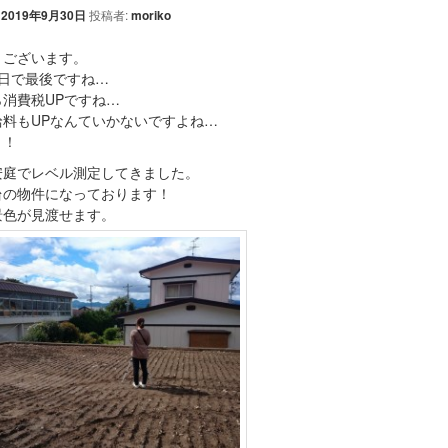
:
2019年9月30日
投稿者:
moriko
うございます。
今日で最後ですね…
消費税UPですね…
給料もUPなんていかないですよね…
う！
安庭でレベル測定してきました。
台の物件になっております！
景色が見渡せます。