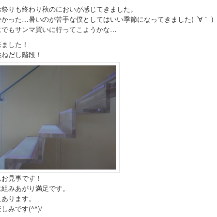
お祭りも終わり秋のにおいが感じてきました。
かった…暑いのが苦手な僕としてはいい季節になってきました( ´∀｀ )
にでもサンマ買いに行ってこようかな…
来ました！
跳ねだし階段！
んお見事です！
に組みあがり満足です。
えあります。
しみです(^^)/