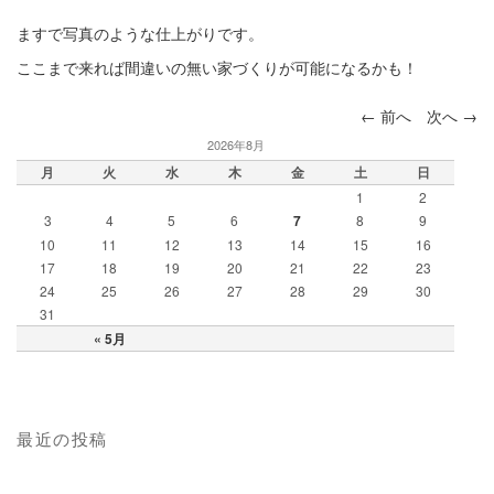
ますで写真のような仕上がりです。
ここまで来れば間違いの無い家づくりが可能になるかも！
←
前へ
次へ
→
投稿ナビ
2026年8月
ゲーショ
月
火
水
木
金
土
日
ン
1
2
3
4
5
6
7
8
9
10
11
12
13
14
15
16
17
18
19
20
21
22
23
24
25
26
27
28
29
30
31
« 5月
最近の投稿