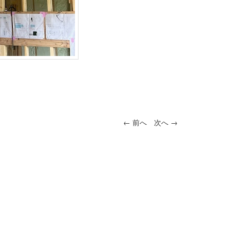
←
前へ
次へ
→
投稿ナビ
ゲーショ
ン